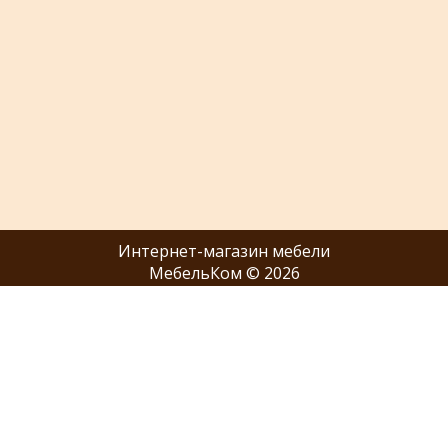
Интернет-магазин мебели
МебельКом © 2026
Покупателю
Отзывы
Каталог
О нас
Сотрудничество
Наши салоны
Акции
Оферта
+7 (916) 759-00-33
+7 (495) 137-97-36
ZAKAZ@M-E-B-E-L.COM