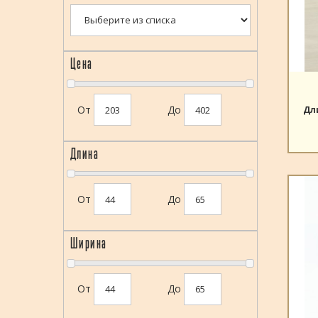
Цена
От
До
Дл
Длина
От
До
Ширина
От
До