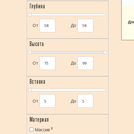
Глубина
Дл
От
До
Высота
От
До
Вставка
От
До
Материал
8
Массив