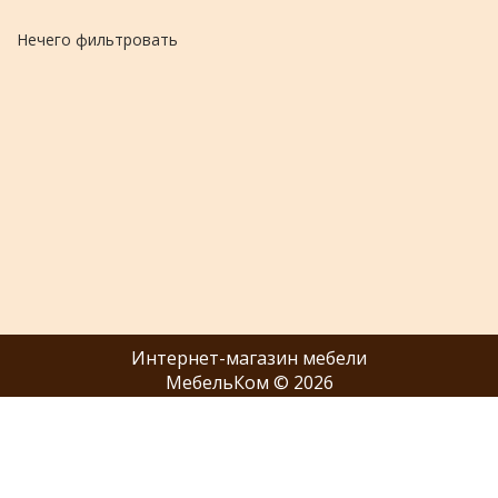
Нечего фильтровать
Интернет-магазин мебели
МебельКом © 2026
Покупателю
Отзывы
Каталог
О нас
Сотрудничество
Наши салоны
Акции
Оферта