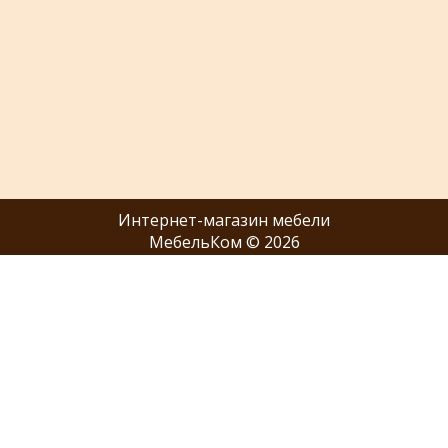
Интернет-магазин мебели
МебельКом © 2026
Покупателю
Отзывы
Каталог
О нас
Сотрудничество
Наши салоны
Акции
Оферта
+7 (916) 759-00-33
+7 (495) 137-97-36
ZAKAZ@M-E-B-E-L.COM